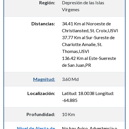
Región:
Depresión de las Islas
Vírgenes
Distancias:
34.41 Km al Noroeste de
Christiansted, St. Croix,USVI
37.77 Km al Sur-Sureste de
Charlotte Amalie, St.
Thomas,USVI
136.42 Km al Este-Suereste
de San Juan,PR
Magnitud:
3.60 Md
Localización:
Latitud: 18.0038 Longitud:
-64.885
Profundidad:
10 Km
Nivel de Alerta de
No hay Aviso, Advertencia o