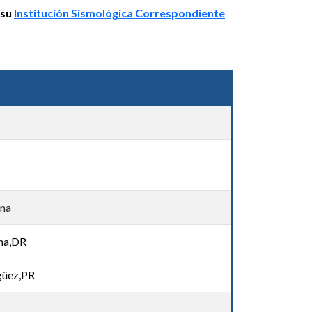
 su
Institución Sismológica Correspondiente
ana
ana,DR
güez,PR