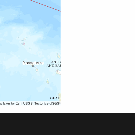
ap layer by Esri, USGS, Tectonics-USGS