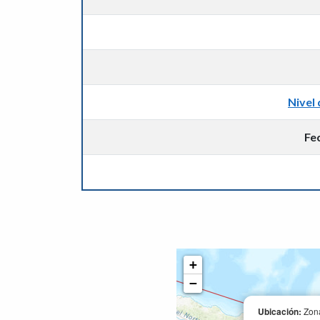
Nivel 
Fe
+
−
Ubicación:
Zona