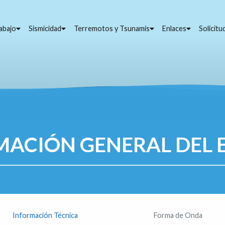
abajo
Sismicidad
Terremotos y Tsunamis
Enlaces
Solicit
MACIÓN GENERAL DEL 
Información Técnica
Forma de Onda